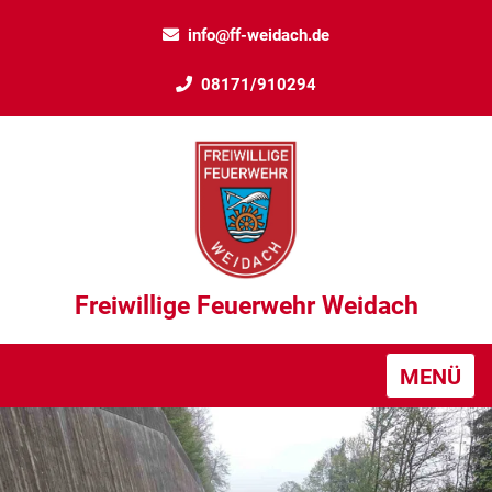
info@ff-weidach.de
08171/910294
Freiwillige Feuerwehr Weidach
MENÜ