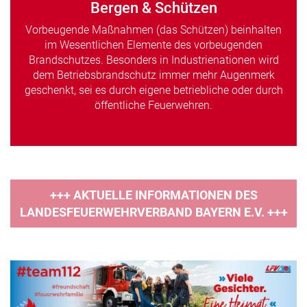
Bergen & Schützen
Vorbeugende Maßnahmen (das Schützen) beinhalten
im Wesentlichen Elemente des vorbeugenden
Brandschutzes. Besonders in Industrienationen wird
dem Betriebsbrandschutz immer mehr Augenmerk
geschenkt, sei es durch eigene betriebliche oder durch
öffentliche Feuerwehren.
+++ AKTUELLE INFORMATIONEN DES
LANDESFEUERWEHRVERBAND BAYERN E.V. +++